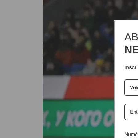
AB
N
Inscr
Numér