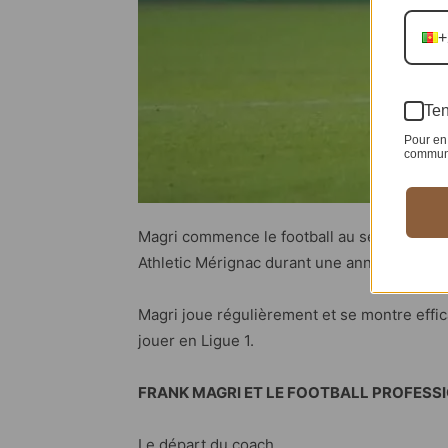
+
Ten
Pour en 
communic
Magri commence le football au sein de sa vil
Athletic Mérignac durant une année avant d’
Magri joue régulièrement et se montre effic
jouer en Ligue 1.
FRANK MAGRI ET LE FOOTBALL PROFESS
Le départ du coach