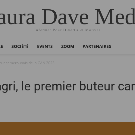
aura Dave Med
Informer Pour Divertir et Motiver
RE
SOCIÉTÉ
EVENTS
ZOOM
PARTENAIRES
teur camerounais de la CAN 2023.
ri, le premier buteur ca