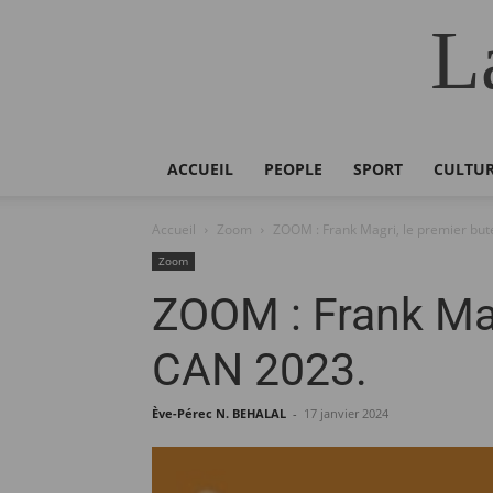
L
ACCUEIL
PEOPLE
SPORT
CULTU
Accueil
Zoom
ZOOM : Frank Magri, le premier bu
Zoom
ZOOM : Frank Mag
CAN 2023.
Ève-Pérec N. BEHALAL
-
17 janvier 2024