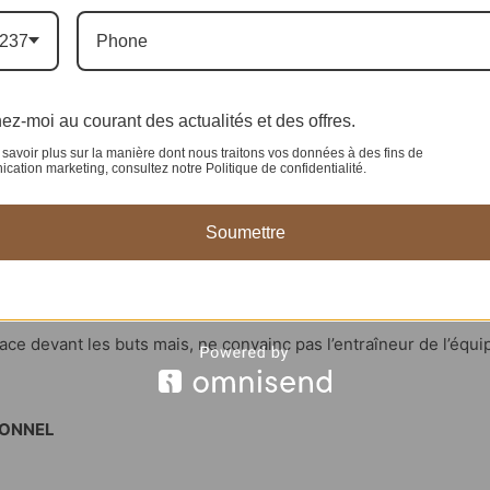
237
ez-moi au courant des actualités et des offres.
savoir plus sur la manière dont nous traitons vos données à des fins de
ation marketing, consultez notre Politique de confidentialité.
Soumettre
le natale, au Sporting Union Agen, où il évolue jusqu’en U15. Il
être repéré et de signer au Angers SCO en 2014. En 2017, il intè
ace devant les buts mais, ne convainc pas l’entraîneur de l’équi
IONNEL