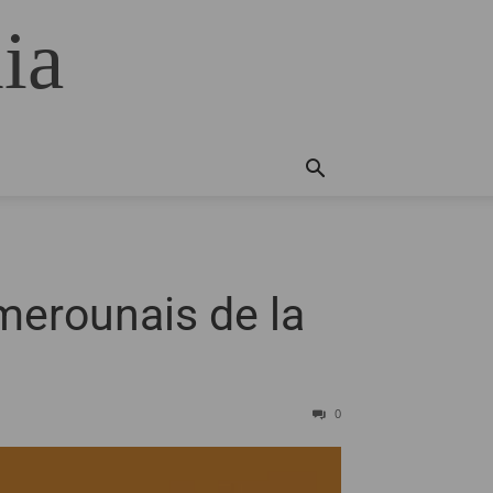
ia
merounais de la
0