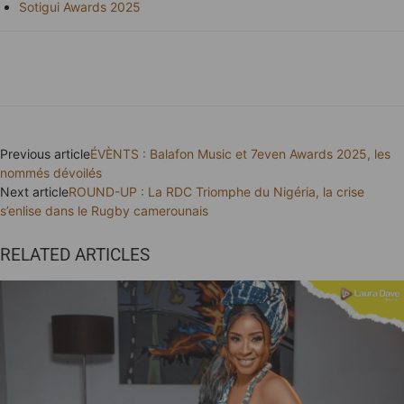
Sotigui Awards 2025
Previous article
ÉVÈNTS : Balafon Music et 7even Awards 2025, les
nommés dévoilés
Next article
ROUND-UP : La RDC Triomphe du Nigéria, la crise
s’enlise dans le Rugby camerounais
RELATED ARTICLES