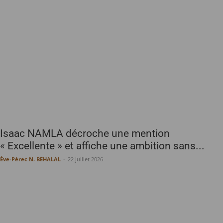
Isaac NAMLA décroche une mention
« Excellente » et affiche une ambition sans...
Ève-Pérec N. BEHALAL
-
22 juillet 2026