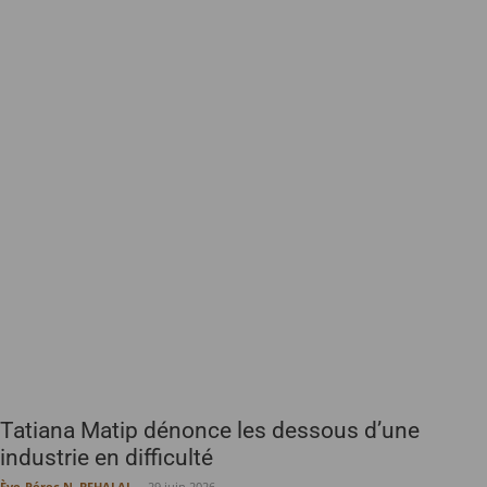
Tatiana Matip dénonce les dessous d’une
industrie en difficulté
Ève-Pérec N. BEHALAL
-
29 juin 2026