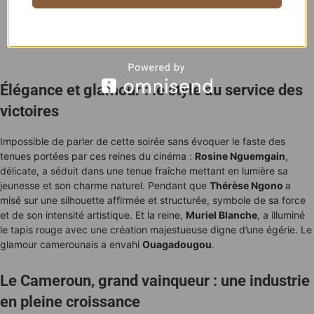
Élégance et glamour : le style au service des
victoires
Impossible de parler de cette soirée sans évoquer le faste des
tenues portées par ces reines du cinéma :
Rosine Nguemgain
,
délicate, a séduit dans une tenue fraîche mettant en lumière sa
jeunesse et son charme naturel. Pendant que
Thérèse Ngono
a
misé sur une silhouette affirmée et structurée, symbole de sa force
et de son intensité artistique. Et la reine,
Muriel Blanche
, a illuminé
le tapis rouge avec une création majestueuse digne d’une égérie. Le
glamour camerounais a envahi
Ouagadougou
.
Le Cameroun, grand vainqueur : une industrie
en pleine croissance