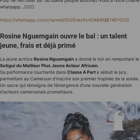
Pour ne rien rater sur l’actualité people abonnez-vous à notre chaîne
whatsapp…👇🏿👇🏿
https://whatsapp.com/channel/0029Vax9xnDA89MjE14EYO2Q
Rosine Nguemgain ouvre le bal : un talent
jeune, frais et déjà primé
La jeune actrice
Rosine Nguemgain
a donné le ton en remportant le
Sotigui du Meilleur Plus Jeune Acteur Africain
.
Sa performance touchante dans
Classe A Part
a séduit le jury,
permettant au Cameroun d’inscrire son premier trophée de la soirée.
Un sacre qui témoigne de l’émergence d’une nouvelle génération
d’acteurs camerounais prometteurs.