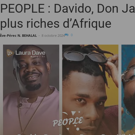
PEOPLE : Davido, Don Jaz
plus riches d’Afrique
0
Ève-Pérec N. BEHALAL
-
8 octobre 2024