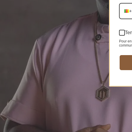
+
Ten
Pour en 
communic