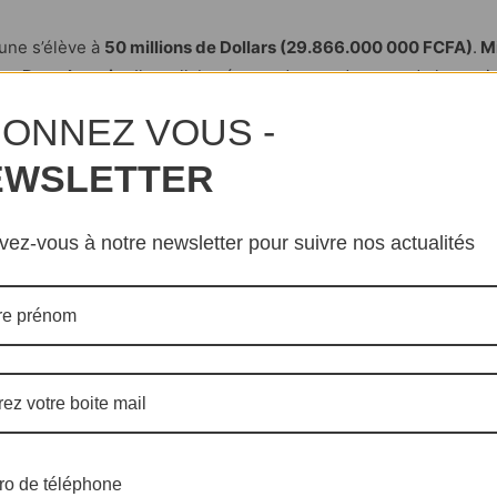
tune s’élève à
50 millions de Dollars (29.866.000 000 FCFA)
.
Mi
s «
Dorrobucci
». Il a collaboré avec de grands noms de la musiq
ONNEZ VOUS -
 chaîne whatsapp en cliquant sur
je m’abonne
.
EWSLETTER
ivez-vous à notre newsletter pour suivre nos actualités
o de téléphone