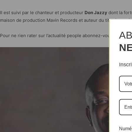
Il est suivi par le chanteur et producteur
Don Jazzy
dont la for
maison de production Mavin Records et auteur du titre à succè
AB
Pour ne rien rater sur l’actualité people abonnez-vous à notre
N
Inscr
Numér