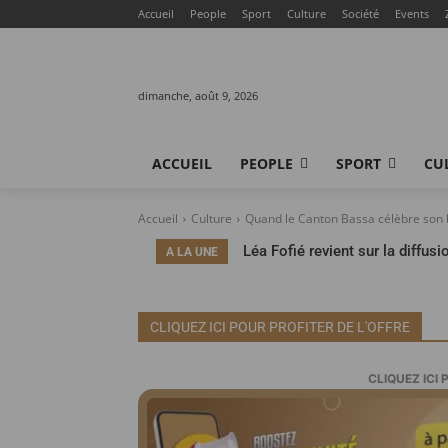
Accueil
People
Sport
Culture
Société
Events
dimanche, août 9, 2026
ACCUEIL
PEOPLE
SPORT
CU
Accueil
Culture
Quand le Canton Bassa célèbre son hér
Léa Fofié revient sur la diffus
A LA UNE
ses erreurs
CLIQUEZ ICI POUR PROFITER DE L'OFFRE
CLIQUEZ ICI 