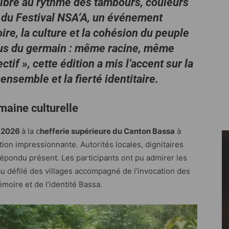
ibre au rythme des tambours, couleurs
on du Festival NSA’A, un événement
ire, la culture et la cohésion du peuple
sus du germain : même racine, même
if », cette édition a mis l’accent sur la
ensemble et la fierté identitaire.
maine culturelle
s 2026
à la c
hefferie supérieure du Canton Bassa
à
tion impressionnante. Autorités locales, dignitaires
répondu présent. Les participants ont pu admirer les
au défilé des villages accompagné de l’invocation des
moire et de l’identité Bassa.