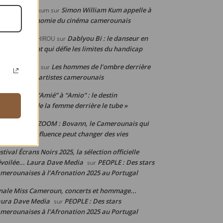
Simon William Kum appelle à
mon WILLIAM kum
sur
penser l’économie du cinéma camerounais
Dablyou Bi : le danseur en
OGABBA BACHIROU
sur
uteuil roulant qui défie les limites du handicap
Les hommes de l’ombre derrière
hille Djoumsie
sur
 réussite des artistes camerounais
De “Amié” à “Amio” : le destin
ylStyl
sur
uleversant de la femme derrière le tube »
ZOOM : Bovann, le Camerounais qui
nis junior
sur
ouve que l’influence peut changer des vies
stival Écrans Noirs 2025, la sélection officielle
voilée... Laura Dave Media
PEOPLE : Des stars
sur
merounaises à l’Afronation 2025 au Portugal
nale Miss Cameroun, concerts et hommage...
aura Dave Media
PEOPLE : Des stars
sur
merounaises à l’Afronation 2025 au Portugal