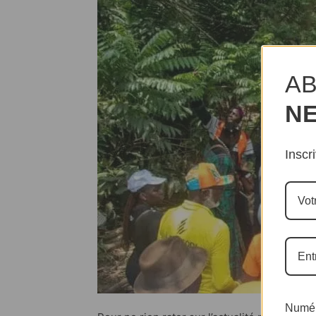
AB
N
Inscr
Numér