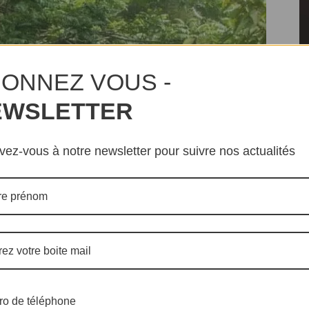
ONNEZ VOUS -
EWSLETTER
Me
ivez-vous à notre newsletter pour suivre nos actualités
dé
l’
Al
Ca
St
dé
l’
Si
l’
o de téléphone