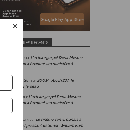
Google Play
App Store
COMMENTAIRES RECENTS
L’artiste gospel Dena Mwana
abelle de Julia
sur
voile la clé qui a façonné son ministère à
international
ain Web-creator
ZOOM : Aloch 237, le
sur
meroun dans la peau
L’artiste gospel Dena Mwana
éphanie laure
sur
voile la clé qui a façonné son ministère à
international
Le cinéma camerounais à
mon WILLIAM kum
sur
agonie : l’appel pressant de Simon William Kum