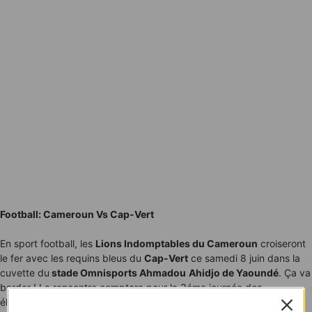
Football: Cameroun Vs Cap-Vert
En sport football, les
Lions Indomptables du Cameroun
croiseront
le fer avec les requins bleus du
Cap-Vert
ce samedi 8 juin dans la
cuvette du
stade Omnisports Ahmadou
Ahidjo de Yaoundé
. Ça va
barder ! La rencontre comptera pour la 3éme journée des
éliminatoires de la
Coupe du Monde 2026
.