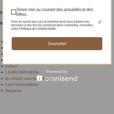
Tenez-moi au courant des actualités et des
Bon match les Lions et Bon week-end chers lecteurs !
offres.
Pour en savoir plus sur la manière dont nous traitons vos
Serge Bonny
données à des fins de communication marketing, consultez
notre Politique de confidentialité.
TAGS
Soumettre
Actualite
Claye Edou
Coupe du monde 2026
Culture
LAURA DAVE MEDIA
les rendez vous du weekend
Lions Indomptables
Magazine