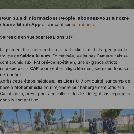
𝗣𝗼𝘂𝗿 𝗽𝗹𝘂𝘀 𝗱’𝗶𝗻𝗳𝗼𝗿𝗺𝗮𝘁𝗶𝗼𝗻𝘀 𝗣𝗲𝗼𝗽𝗹𝗲, 𝗮𝗯𝗼𝗻𝗻𝗲𝘇-𝘃𝗼𝘂𝘀 𝗮̀ 𝗻𝗼𝘁𝗿𝗲
𝗰𝗵𝗮𝗶̂𝗻𝗲 𝗪𝗵𝗮𝘁𝘀𝗔𝗽𝗽 en cliquant sur
je m’abonne
Soirée clé en vue pour les Lions U17
La journée de ce mercredi a été particulièrement chargée pour la
troupe de
Saidou Alioum
. En matinée, les jeunes Camerounais se
sont soumis aux
IRM pré-compétition
, une exigence stricte
imposée par la
CAF
pour vérifier l’éligibilité des joueurs en fonction
de leur âge.
Après cette étape médicale,
les Lions U17
ont quitté leur camp de
base à
Mohammedia
pour rejoindre leur hébergement officiel à
Casablanca, prévu pour accueillir toutes les délégations engagées
dans la compétition.