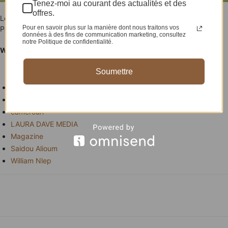
Tenez-moi au courant des actualités et des
offres.
Les Lions coincés à Yaoundé.
Pour en savoir plus sur la manière dont nous traitons vos
Pour en savoir plus cliquez
ici
données à des fins de communication marketing, consultez
notre Politique de confidentialité.
William Nlep
Soumettre
TAGS
Actualite
cameroun
LAURA DAVE MEDIA
Magazine
Saidou Alioum
William Nlep