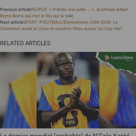
Previous article
PEOPLE: « Prends une pelle … », la phrase d’Alain
Bomo Bomo qui met le feu sur la toile
Next article
SPORT /FOOTBALL/Éliminatoires CdM 2026: Le
Cameroun avale la Libye et resserre l’étau autour du Cap-Vert
RELATED ARTICLES
Le dernier mondial (probable) de N’Golo Kanté