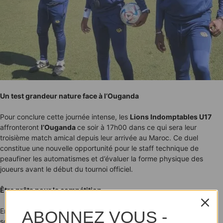
Un test grandeur nature face à l’Ouganda
Pour conclure cette journée intense, les
Lions Indomptables U17
affronteront
l’Ouganda
ce soir à 17h00 dans ce qui sera leur
troisième match amical depuis leur arrivée au Maroc. Ce duel
constitue une nouvelle opportunité pour le staff technique de
peaufiner les automatismes et d’évaluer la forme physique des
joueurs avant le début du tournoi officiel.
Être prêts pour la compétition
En multipliant les matchs de préparation et en respectant
ABONNEZ VOUS -
scrupuleusement les consignes de la
CAF
, les
Lions U17
affichent