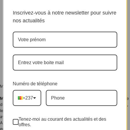
Inscrivez-vous à notre newsletter pour suivre
nos actualités
Numéro de téléphone
Mme BIBOUM
+237
MTN Cameroon
se distingue également par la recherche constante
de la parité parfaite entre hommes et femmes. En quelques années,
les chiffres sont passés de
0% à 34% de femmes
dans l’entreprise
avec
un exécutif composé de 50% de femmes
.
Tenez-moi au courant des actualités et des
A
MTN CAMEROON
, c’est aussi au total
, 535 jeunes camerounais
offres.
embauchés dans le cadre du programme
Fonds National de