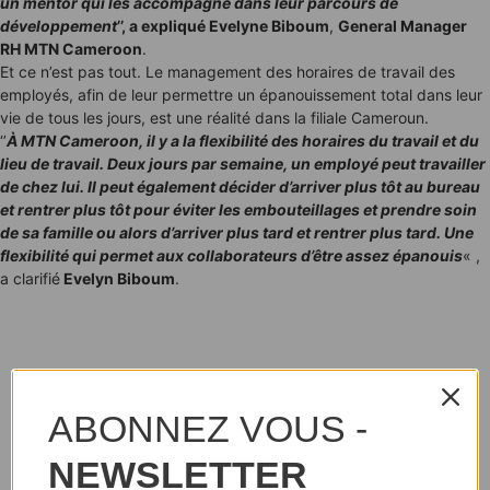
un mentor qui les accompagne dans leur parcours de
développement
’’, a expliqué Evelyne Biboum
,
General Manager
RH MTN Cameroon
.
Et ce n’est pas tout. Le management des horaires de travail des
employés, afin de leur permettre un épanouissement total dans leur
vie de tous les jours, est une réalité dans la filiale Cameroun.
‘’
À MTN Cameroon, il y a la flexibilité des horaires du travail et du
lieu de travail. Deux jours par semaine, un employé peut travailler
de chez lui. Il peut également décider d’arriver plus tôt au bureau
et rentrer plus tôt pour éviter les embouteillages et prendre soin
de sa famille ou alors d’arriver plus tard et rentrer plus tard. Une
flexibilité qui permet aux collaborateurs d’être assez épanouis
« ,
a clarifié
Evelyn Biboum
.
ABONNEZ VOUS -
NEWSLETTER