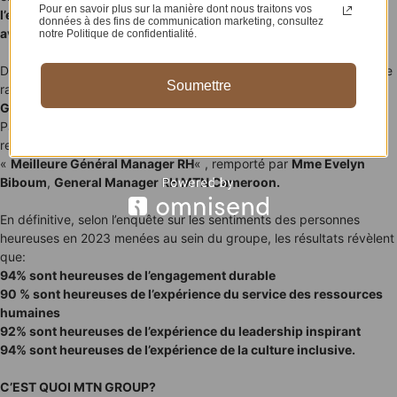
Pour en savoir plus sur la manière dont nous traitons vos
l’emploi
(
FNE
), dont
231
toujours actifs au sein de la société e
t 19
données à des fins de communication marketing, consultez
avec des contrats permanents avec MTN Cameroon
.
notre Politique de confidentialité.
De belles statistiques qui ont permis à la filiale
MTN CAMEROON
de
Soumettre
rafler jusqu’à
23 trophées
lors des activités organisées par le
Groupe MTN
à l’occasion de son 30e anniversaire.
Parmi les prix les plus importants, celui de la «
Meilleure CEO
»
remis à Mme
Mitwa N’gambi
,
CEO MTN Cameroon
et de la
«
Meilleure Général Manager RH
« , remporté par
Mme Evelyn
Biboum
,
General Manager RH MTN Cameroon.
En définitive, selon l’enquête sur les sentiments des personnes
heureuses en 2023 menées au sein du groupe, les résultats révèlent
que:
94% sont heureuses de l’engagement durable
90 % sont heureuses de l’expérience du service des ressources
humaines
92% sont heureuses de l’expérience du leadership inspirant
94% sont heureuses de l’expérience de la culture inclusive.
C’EST QUOI MTN GROUP?