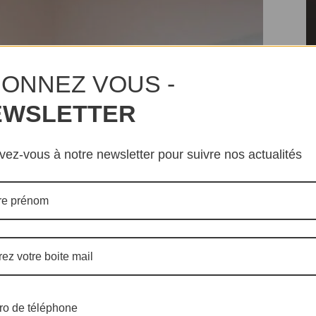
ONNEZ VOUS -
EWSLETTER
Me
dé
ivez-vous à notre newsletter pour suivre nos actualités
l’
Al
Ca
St
dé
l’
Si
l’
o de téléphone