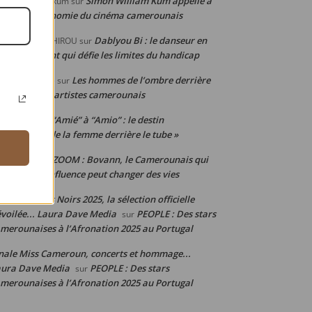
Simon William Kum appelle à
mon WILLIAM kum
sur
penser l’économie du cinéma camerounais
Dablyou Bi : le danseur en
OGABBA BACHIROU
sur
uteuil roulant qui défie les limites du handicap
Les hommes de l’ombre derrière
hille Djoumsie
sur
 réussite des artistes camerounais
De “Amié” à “Amio” : le destin
ylStyl
sur
uleversant de la femme derrière le tube »
ZOOM : Bovann, le Camerounais qui
nis junior
sur
ouve que l’influence peut changer des vies
stival Écrans Noirs 2025, la sélection officielle
voilée... Laura Dave Media
PEOPLE : Des stars
sur
merounaises à l’Afronation 2025 au Portugal
nale Miss Cameroun, concerts et hommage...
aura Dave Media
PEOPLE : Des stars
sur
merounaises à l’Afronation 2025 au Portugal