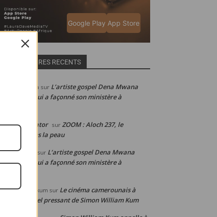
Google Play
App Store
COMMENTAIRES RECENTS
L’artiste gospel Dena Mwana
abelle de Julia
sur
voile la clé qui a façonné son ministère à
international
ain Web-creator
ZOOM : Aloch 237, le
sur
meroun dans la peau
L’artiste gospel Dena Mwana
éphanie laure
sur
voile la clé qui a façonné son ministère à
international
Le cinéma camerounais à
mon WILLIAM kum
sur
agonie : l’appel pressant de Simon William Kum