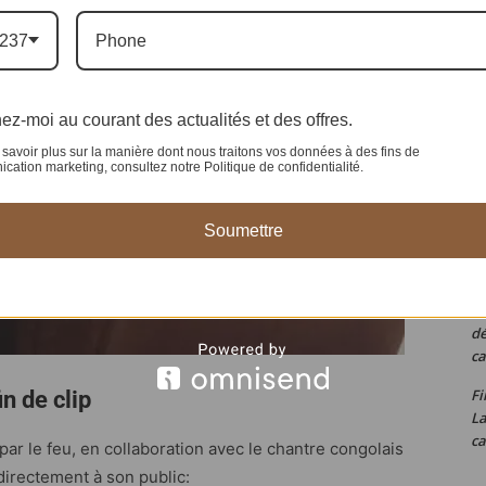
Si
re
237
W
fa
ez-moi au courant des actualités et des offres.
Ac
la
savoir plus sur la manière dont nous traitons vos données à des fins de
ation marketing, consultez notre Politique de confidentialité.
Ch
bo
Soumettre
Ta
pr
Fe
dé
ca
Fi
n de clip
L
ca
ar le feu, en collaboration avec le chantre congolais
directement à son public: