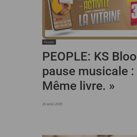
People
PEOPLE: KS Blo
pause musicale : 
Même livre. »
26 août 2025