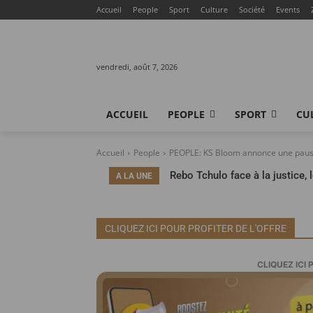
Accueil
People
Sport
Culture
Société
Events
vendredi, août 7, 2026
ACCUEIL
PEOPLE
SPORT
CU
Accueil
People
PEOPLE: KS Bloom annonce une pause m
Rebo Tchulo face à la justice, 
A LA UNE
contre la chanteuse
CLIQUEZ ICI POUR PROFITER DE L'OFFRE
CLIQUEZ ICI 