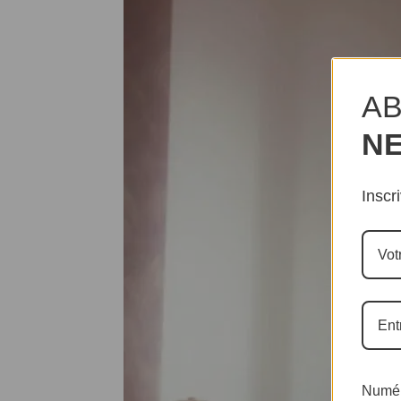
AB
N
Inscr
Numér