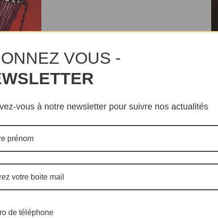
ONNEZ VOUS -
EWSLETTER
Me
ivez-vous à notre newsletter pour suivre nos actualités
dé
l’
ion culturelle venant du
Cameroun
, du
Bénin
, de
de
l’Angola
, du
Libéria
et de la
Côte d’Ivoire
vont
Al
Ca
te au sein de la société
», thème retenu pour la
18e
on Culturelle Africaine
en abrégé
SICA
. Au programme,
St
luence des artistes africains sur les enjeux éducatifs
dé
l’
e mode.
Le SICA Fashion Show 2024
proposera une
 continent, mettant en avant l’expression artistique
Si
l’
o de téléphone