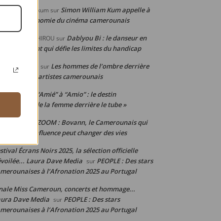
Simon William Kum appelle à
mon WILLIAM kum
sur
penser l’économie du cinéma camerounais
Dablyou Bi : le danseur en
OGABBA BACHIROU
sur
uteuil roulant qui défie les limites du handicap
Les hommes de l’ombre derrière
hille Djoumsie
sur
 réussite des artistes camerounais
De “Amié” à “Amio” : le destin
ylStyl
sur
uleversant de la femme derrière le tube »
ZOOM : Bovann, le Camerounais qui
nis junior
sur
ouve que l’influence peut changer des vies
stival Écrans Noirs 2025, la sélection officielle
voilée... Laura Dave Media
PEOPLE : Des stars
sur
merounaises à l’Afronation 2025 au Portugal
nale Miss Cameroun, concerts et hommage...
aura Dave Media
PEOPLE : Des stars
sur
merounaises à l’Afronation 2025 au Portugal