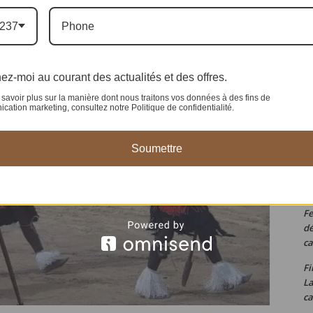
Si
237
re
W
fa
ez-moi au courant des actualités et des offres.
Ac
savoir plus sur la manière dont nous traitons vos données à des fins de
la
ation marketing, consultez notre Politique de confidentialité.
Ch
bo
Soumettre
Ta
pr
Fe
dé
ca
Fi
L
ca