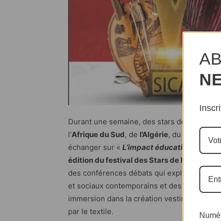
AB
N
Inscr
Durant une semaine, des stars de l’intégrat
l’
Afrique du Sud
, de
l’Algérie
, du
Sénégal
, 
échanger sur «
L’impact éducatif de l’artis
édition du festival des Stars de l’Intégrati
des conférences débats qui exploreront l’inf
et sociaux contemporains et des défilés d
immersion dans la création vestimentaire du
par le textile.
Numér