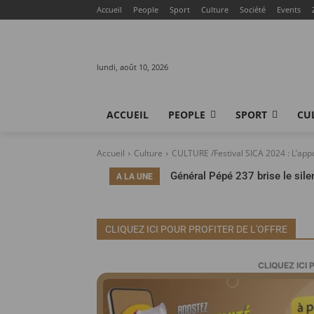
Accueil
People
Sport
Culture
Société
Events
lundi, août 10, 2026
ACCUEIL
PEOPLE
SPORT
CU
Accueil
Culture
CULTURE /Festival SICA 2024 : L’apport
Général Pépé 237 brise le silenc
A LA UNE
réalités du showbiz cameroun
CLIQUEZ ICI POUR PROFITER DE L'OFFRE
CLIQUEZ ICI 