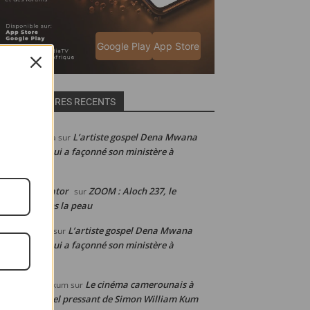
Google Play
App Store
COMMENTAIRES RECENTS
L’artiste gospel Dena Mwana
abelle de Julia
sur
voile la clé qui a façonné son ministère à
international
ain Web-creator
ZOOM : Aloch 237, le
sur
meroun dans la peau
L’artiste gospel Dena Mwana
éphanie laure
sur
voile la clé qui a façonné son ministère à
international
Le cinéma camerounais à
mon WILLIAM kum
sur
agonie : l’appel pressant de Simon William Kum