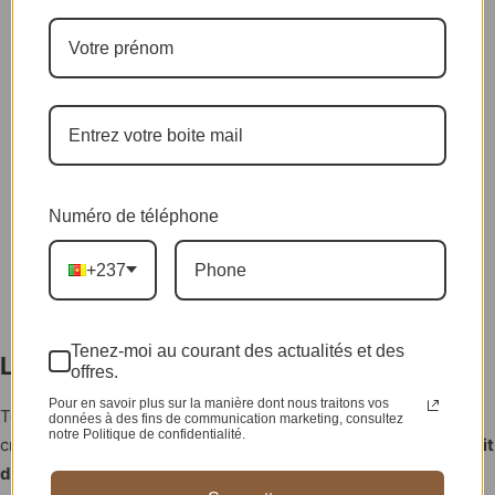
Numéro de téléphone
+237
Tenez-moi au courant des actualités et des
La Nuit des Tiktokeurs
offres.
Pour en savoir plus sur la manière dont nous traitons vos
Toujours le 26 juillet, cap sur
Diament House Bastos
où les
données à des fins de communication marketing, consultez
notre Politique de confidentialité.
créateurs de contenus camerounais se retrouvent pour
La Nuit
des Tiktokeurs
. Entre danses virales, humour et shows