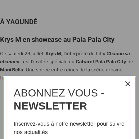
À YAOUNDÉ
Krys M en showcase au Pala Pala City
Ce samedi 26 juillet,
Krys M
, l’interprète du hit «
Chacun sa
chance
« , est l’invitée spéciale du
Cabaret Pala Pala City
de
Mani Bella
. Une soirée entre reines de la scène urbaine
féminine à ne pas manquer.
ABONNEZ VOUS -
NEWSLETTER
Inscrivez-vous à notre newsletter pour suivre
nos actualités