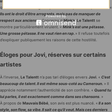
un plan à trois
. » Même s’il reconnaît leur succès, il estime
qu’ils doivent davantage respecter ceux qui les ont précédés. «
Ils ont le droit d’être arrogants, mais pas de manquer de
respect aux anciens.
» Concernant
Mink’s
,
Le Talentt
se
montre particulièrement virulent. «
Mink’s est une pétasse.
Une grosse pétasse. Il ne vaut rien en rap.
» Il refuse toutefois
d’expliquer publiquement les raisons de cette hostilité.
Éloges pour Jovi, réserves sur certains
artistes
À l’inverse,
Le Talentt
n’a pas tari d’éloges envers
Jovi
. «
C’est
beaucoup de talent. Il est même sous-coté au Cameroun.
» Il
apprécie notamment l’authenticité de son confrère. «
Quand tu
lui parles, il est exactement comme dans ses chansons
. »
À propos de
Mauvais Bébé
, son avis est plus nuancé. «
Il a son
style, son flow, sa vibe. Il sait ce qu’il veut. Mais ces derniers