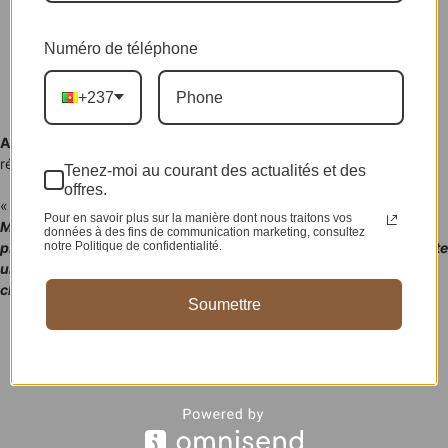
Numéro de téléphone
+237
Aimée Virgile
pour finir a cité
Rosine Nguemgain,
la plus grande
révélation issue de sa série «
Woman and Material
« :
Tenez-moi au courant des actualités et des
offres.
«
Parmi mes préférés, il y a ma fille Rosine. Elle a sa particularité.
Pour en savoir plus sur la manière dont nous traitons vos
Même si certains estiment qu’elle copie ce qui existe déjà, moi je
données à des fins de communication marketing, consultez
notre Politique de confidentialité.
prends toujours le temps de comparer, et je trouve qu’elle apporte
un vrai plus, une touche qui lui est propre. C’est ce que j’aime
chez elle.
«
Soumettre