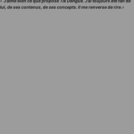
«
J’aime bien ce que propose Tik Dengue. J’ai toujours été fan de
lui, de ses contenus, de ses concepts. Il me renverse de rire.
«