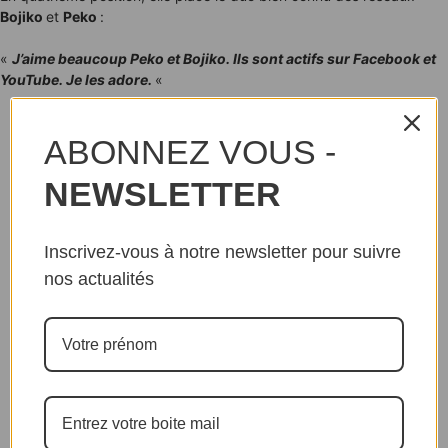
Bojiko
et
Peko
:
«
J’aime beaucoup Peko et Bojiko. Ils sont actifs sur Facebook et
YouTube. Je les adore.
«
ABONNEZ VOUS -
NEWSLETTER
Inscrivez-vous à notre newsletter pour suivre
nos actualités