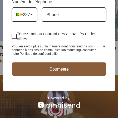
Numéro de téléphone
+237
Tenez-moi au courant des actualités et des
offres.
Pour en savoir plus sur la manière dont nous traitons vos
“On disait que je pleurais trop”, Kaprice Akamba
données à des fins de communication marketing, consultez
raconte comment est...
notre Politique de confidentialité.
Ève-Pérec N. BEHALAL
-
19 mai 2026
Soumettre