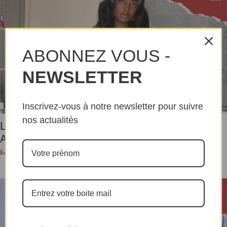
ABONNEZ VOUS -
NEWSLETTER
Inscrivez-vous à notre newsletter pour suivre
nos actualités
Le concept « Vacances au village » de Kaprice
AKamba ravive...
Ève-Pérec N. BEHALAL
-
20 juillet 2026