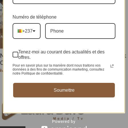
Numéro de téléphone
+237
Tenez-moi au courant des actualités et des
NEWS : Addis Abeba prend un café avec Franck
offres.
Olivier Tchakounté.
Pour en savoir plus sur la manière dont nous traitons vos
données à des fins de communication marketing, consultez
Ève-Pérec N. BEHALAL
-
20 février 2024
notre Politique de confidentialité.
Soumettre