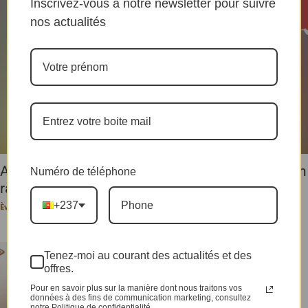
Inscrivez-vous à notre newsletter pour suivre
nos actualités
Accusé d’utiliser l’IA, Lyrus Motassi exprime son
Numéro de téléphone
ras-le-bol
+237
Ève-Pérec N. BEHALAL
-
15 mai 2026
Tenez-moi au courant des actualités et des
offres.
Pour en savoir plus sur la manière dont nous traitons vos
données à des fins de communication marketing, consultez
notre Politique de confidentialité.