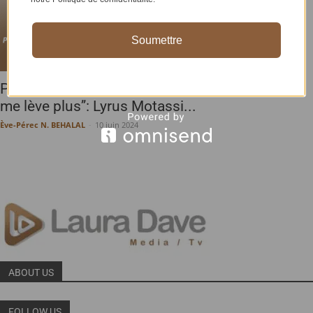
Soumettre
PEOPLE: ‘’Je suis spirituellement attaqué…je ne
me lève plus’’: Lyrus Motassi...
Ève-Pérec N. BEHALAL
-
10 juin 2024
ABOUT US
FOLLOW US