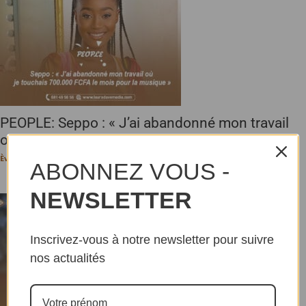
PEOPLE: Seppo : « J’ai abandonné mon travail
où je touchais...
Ève-Pérec N. BEHALAL
-
19 avril 2024
ABONNEZ VOUS -
NEWSLETTER
Inscrivez-vous à notre newsletter pour suivre
nos actualités