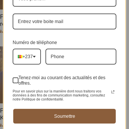
PEOPLE / SPORT : Hugues Fabrice Zango
retenu pour figurer sur...
Ève-Pérec N. BEHALAL
-
17 avril 2024
Numéro de téléphone
+237
Tenez-moi au courant des actualités et des
offres.
Pour en savoir plus sur la manière dont nous traitons vos
données à des fins de communication marketing, consultez
notre Politique de confidentialité.
PEOPLE/ CINÉMA : Alex Ekubo et Marcelle
Soumettre
Kuetché, maitres de cérémonie...
Ève-Pérec N. BEHALAL
-
15 avril 2024