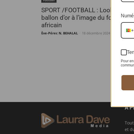
SPORT /FOOTBALL : Lookman, u
Numér
ballon d’or à l’image du football
africain
+
Ève-Pérec N. BEHALAL
-
18 décembre 2024
Ten
Pour en 
communic
À 
Tout
et d