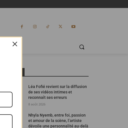
ES
MOST READ
Léa Fofié revient sur la diffusion
de ses vidéos intimes et
reconnaît ses erreurs
8 août 2026
Nhyla Nyemb, entre foi, passion
et amour de la scène, l’artiste
dévoile une personnalité au-delà