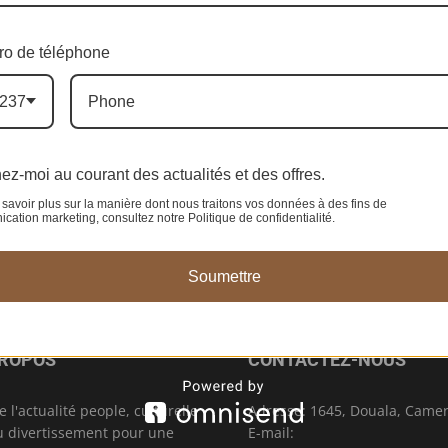
n
o de téléphone
237
0
ez-moi au courant des actualités et des offres.
savoir plus sur la manière dont nous traitons vos données à des fins de
ation marketing, consultez notre Politique de confidentialité.
Soumettre
PROPOS
CONTACTEZ-NOUS
e l'actualité people, culturelle
Adresse: 1645, Douala, Came
u divertissement pour une
E-mail: