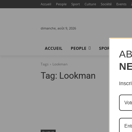
Accueil
People
Sport
Culture
Société
Events
dimanche, août 9, 2026
ACCUEIL
PEOPLE
SPORT
CU
AB
N
Tags
Lookman
Tag:
Lookman
Inscr
Football