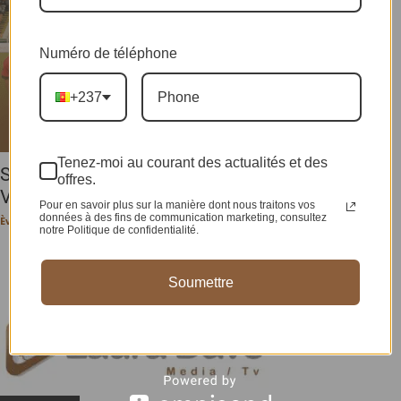
Numéro de téléphone
+237
Tenez-moi au courant des actualités et des
SPORT /Spécial J.O PARIS 2024/FOOTBALL/:
offres.
Victoire controversée du Maroc, entrée...
Pour en savoir plus sur la manière dont nous traitons vos
données à des fins de communication marketing, consultez
Ève-Pérec N. BEHALAL
-
25 juillet 2024
notre Politique de confidentialité.
Soumettre