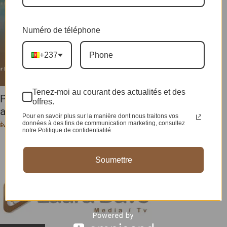
Numéro de téléphone
+237
Tenez-moi au courant des actualités et des
PEOPLE : La chanteuse malienne Rokia Traoré
offres.
arrêtée par la police...
Pour en savoir plus sur la manière dont nous traitons vos
données à des fins de communication marketing, consultez
Ève-Pérec N. BEHALAL
-
25 juin 2024
notre Politique de confidentialité.
Soumettre