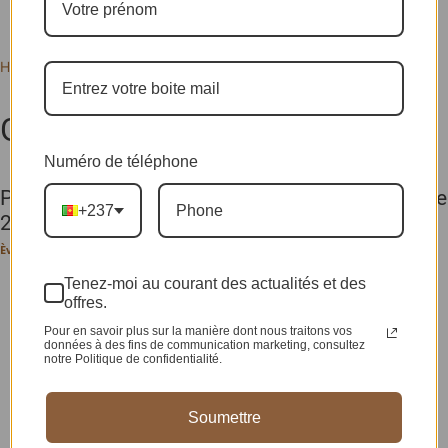
Home
Tags
George Dickson
George Dickson
Numéro de téléphone
PEOPLE : Ces Célébrités qui ont été décorées ce
+237
20 mai...
Ève-Pérec N. BEHALAL
-
21 mai 2024
Tenez-moi au courant des actualités et des
offres.
Pour en savoir plus sur la manière dont nous traitons vos
données à des fins de communication marketing, consultez
notre Politique de confidentialité.
Soumettre