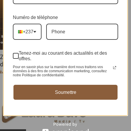
Numéro de téléphone
+237
Tenez-moi au courant des actualités et des
ZOOM: Simone Biles ou l’histoire d’une rejetée
offres.
devenue l’Afro-américaine la plus...
Pour en savoir plus sur la manière dont nous traitons vos
données à des fins de communication marketing, consultez
Ève-Pérec N. BEHALAL
-
6 août 2024
notre Politique de confidentialité.
Soumettre