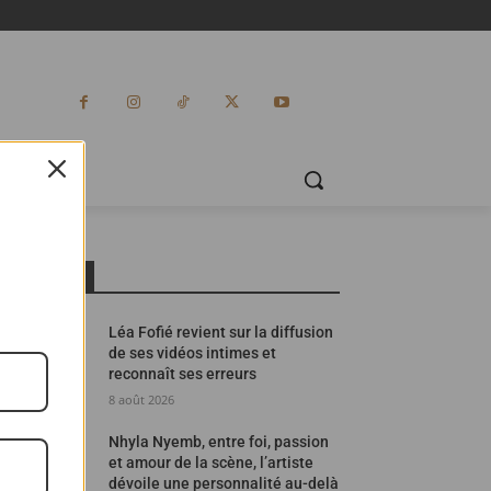
ES
MOST READ
Léa Fofié revient sur la diffusion
de ses vidéos intimes et
reconnaît ses erreurs
8 août 2026
Nhyla Nyemb, entre foi, passion
et amour de la scène, l’artiste
dévoile une personnalité au-delà