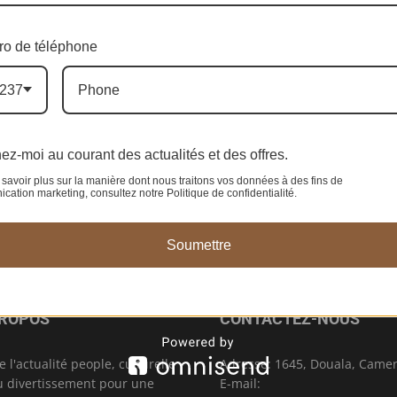
PEOPLE : Duel MINSEP/Fecafoot :
o de téléphone
Me Akere Muna, Moumi Mgamaleu
et d’autres People s’invitent à la
237
crise
Ève-Pérec N. BEHALAL
-
4 juin 2024
0
0
ez-moi au courant des actualités et des offres.
savoir plus sur la manière dont nous traitons vos données à des fins de
ation marketing, consultez notre Politique de confidentialité.
Soumettre
PROPOS
CONTACTEZ-NOUS
e l'actualité people, culturelle
Adresse: 1645, Douala, Came
u divertissement pour une
E-mail: