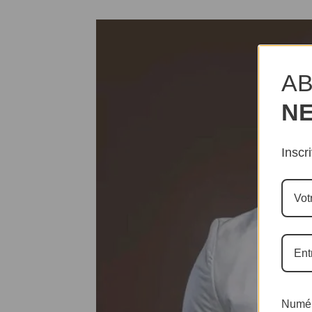
AB
N
Inscr
Numér