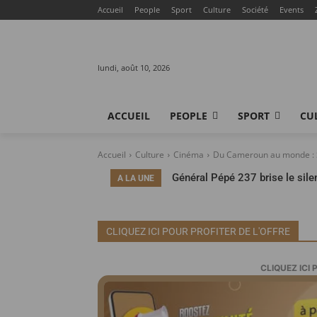
Accueil
People
Sport
Culture
Société
Events
lundi, août 10, 2026
ACCUEIL
PEOPLE
SPORT
CU
Accueil
Culture
Cinéma
Du Cameroun au monde : Sy
Général Pépé 237 brise le silenc
A LA UNE
réalités du showbiz cameroun
CLIQUEZ ICI POUR PROFITER DE L'OFFRE
CLIQUEZ ICI 