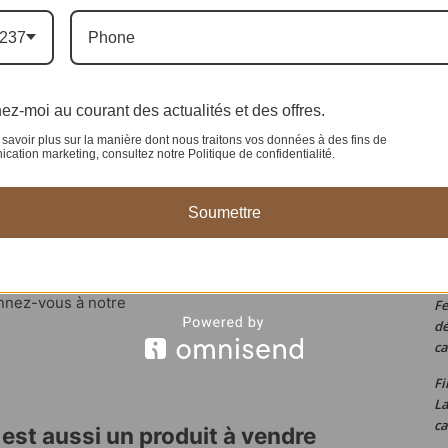
Si
237
re
W
fa
ez-moi au courant des actualités et des offres.
Ac
savoir plus sur la manière dont nous traitons vos données à des fins de
la
ation marketing, consultez notre Politique de confidentialité.
Ch
bo
Soumettre
Ta
pr
onnez-vous à notre
Fe
dé
ca
Fi
L
ca
 est aussi un produit à vendre