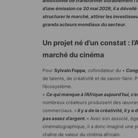
ambitionne de transformer durablement l’i
d’une émission ce 30 mai 2026, il a dévoilé
structurer le marché, attirer les investisse
grands acteurs mondiaux du secteur.
Un projet né d’un constat : l’
marché du cinéma
Pour
Sylvain Foppa
, cofondateur du «
Congr
de talents, de créativité et de savoir-faire
l’écosystème.
«
Ce qui manque à l’Afrique aujourd’hui, c’e
nombreux créateurs produisent des œuvres 
commerciaux. «
Il y a de la créativité, il y 
pas assez d’argent.
» Avec son associé, éga
cinématographique, il a donc imaginé une pl
chaîne de valeur du cinéma africain.