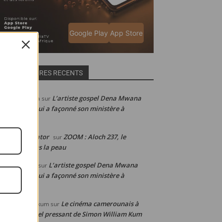
Google Play
App Store
COMMENTAIRES RECENTS
L’artiste gospel Dena Mwana
abelle de Julia
sur
voile la clé qui a façonné son ministère à
international
ain Web-creator
ZOOM : Aloch 237, le
sur
meroun dans la peau
L’artiste gospel Dena Mwana
éphanie laure
sur
voile la clé qui a façonné son ministère à
international
Le cinéma camerounais à
mon WILLIAM kum
sur
agonie : l’appel pressant de Simon William Kum