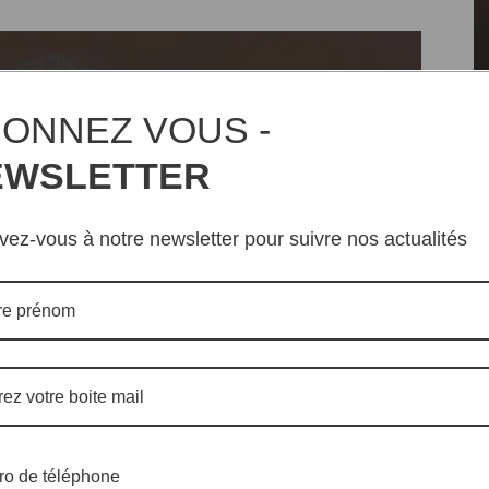
ONNEZ VOUS -
EWSLETTER
Me
ivez-vous à notre newsletter pour suivre nos actualités
dé
l’
Al
Ca
St
dé
l’
Si
l’
o de téléphone