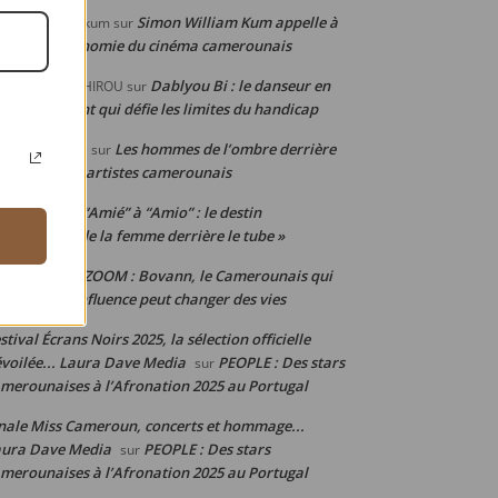
Simon William Kum appelle à
mon WILLIAM kum
sur
penser l’économie du cinéma camerounais
Dablyou Bi : le danseur en
OGABBA BACHIROU
sur
uteuil roulant qui défie les limites du handicap
Les hommes de l’ombre derrière
hille Djoumsie
sur
 réussite des artistes camerounais
De “Amié” à “Amio” : le destin
ylStyl
sur
uleversant de la femme derrière le tube »
ZOOM : Bovann, le Camerounais qui
nis junior
sur
ouve que l’influence peut changer des vies
stival Écrans Noirs 2025, la sélection officielle
voilée... Laura Dave Media
PEOPLE : Des stars
sur
merounaises à l’Afronation 2025 au Portugal
nale Miss Cameroun, concerts et hommage...
aura Dave Media
PEOPLE : Des stars
sur
merounaises à l’Afronation 2025 au Portugal