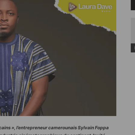
icains », l’entrepreneur camerounais Sylvain Foppa