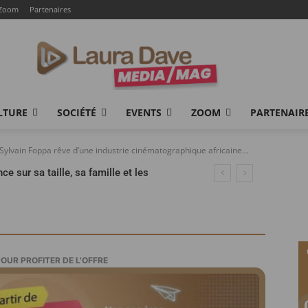
Zoom
Partenaires
LTURE
SOCIÉTÉ
EVENTS
ZOOM
PARTENAIR
lvain Foppa rêve d’une industrie cinématographique africaine...
e sur sa taille, sa famille et les
ais
POUR PROFITER DE L'OFFRE