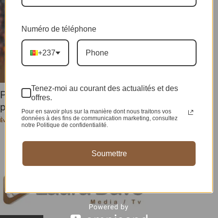
Numéro de téléphone
+237
Tenez-moi au courant des actualités et des
PEOPLE : Victor Osimhen au cœur d’une
offres.
polémique à Istanbul
Pour en savoir plus sur la manière dont nous traitons vos
données à des fins de communication marketing, consultez
Ève-Pérec N. BEHALAL
-
27 janvier 2025
notre Politique de confidentialité.
Soumettre