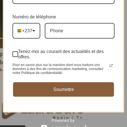
Numéro de téléphone
+237
Tenez-moi au courant des actualités et des
PEOPLE : Enceinte, l’épouse de Didi B fait taire
offres.
les rumeurs...
Pour en savoir plus sur la manière dont nous traitons vos
données à des fins de communication marketing, consultez
Ève-Pérec N. BEHALAL
-
26 août 2024
notre Politique de confidentialité.
Soumettre