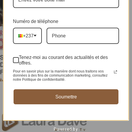
Numéro de téléphone
+237
SPORT/ HAND-BALL/ CHAMPIONNAT
Tenez-moi au courant des actualités et des
offres.
D’AFRIQUE DES CLUBS CHAMPIONS DAMES :
FAP et...
Pour en savoir plus sur la manière dont nous traitons vos
données à des fins de communication marketing, consultez
notre Politique de confidentialité.
Ève-Pérec N. BEHALAL
-
16 septembre 2024
Soumettre