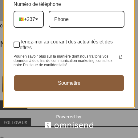
Numéro de téléphone
+237
0 POSTS
0 COMMENTS
No posts to display
Tenez-moi au courant des actualités et des
offres.
Pour en savoir plus sur la manière dont nous traitons vos
données à des fins de communication marketing, consultez
notre Politique de confidentialité.
Soumettre
ABOUT US
FOLLOW US